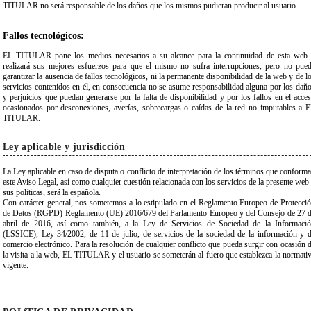
TITULAR no será responsable de los daños que los mismos pudieran producir al usuario.
Fallos tecnológicos:
EL TITULAR pone los medios necesarios a su alcance para la continuidad de esta web
realizará sus mejores esfuerzos para que el mismo no sufra interrupciones, pero no pue
garantizar la ausencia de fallos tecnológicos, ni la permanente disponibilidad de la web y de l
servicios contenidos en él, en consecuencia no se asume responsabilidad alguna por los dañ
y perjuicios que puedan generarse por la falta de disponibilidad y por los fallos en el acce
ocasionados por desconexiones, averías, sobrecargas o caídas de la red no imputables a 
TITULAR.
Ley aplicable y jurisdicción
La Ley aplicable en caso de disputa o conflicto de interpretación de los términos que conform
este Aviso Legal, así como cualquier cuestión relacionada con los servicios de la presente web
sus políticas, será la española.
Con carácter general, nos sometemos a lo estipulado en el Reglamento Europeo de Protecci
de Datos (RGPD) Reglamento (UE) 2016/679 del Parlamento Europeo y del Consejo de 27 
abril de 2016, así como también, a la Ley de Servicios de Sociedad de la Informaci
(LSSICE), Ley 34/2002, de 11 de julio, de servicios de la sociedad de la información y 
comercio electrónico. Para la resolución de cualquier conflicto que pueda surgir con ocasión 
la visita a la web, EL TITULAR y el usuario se someterán al fuero que establezca la normati
vigente.