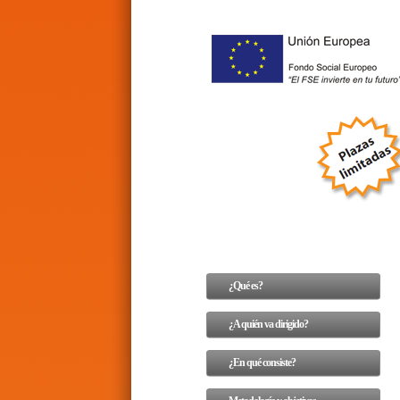
¿Qué es?
¿A quién va dirigido?
¿En qué consiste?