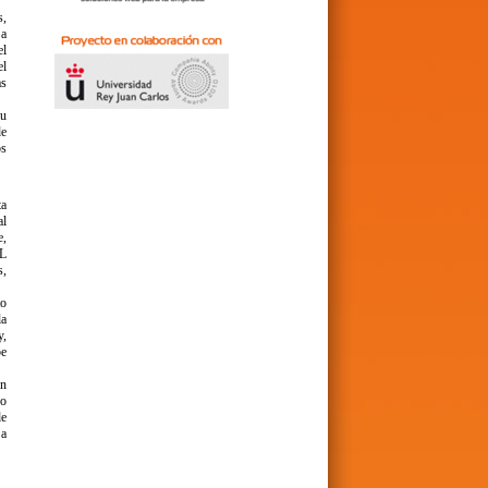
s,
 a
el
el
as
su
de
os
ta
al
e,
EL
s,
to
la
y,
be
en
 o
de
 a