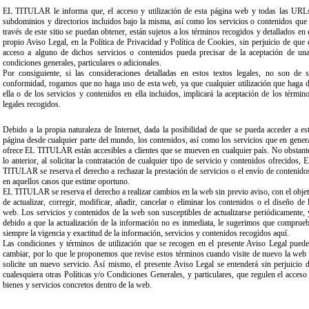
EL TITULAR le informa que, el acceso y utilización de esta página web y todas las URL
subdominios y directorios incluidos bajo la misma, así como los servicios o contenidos que
través de este sitio se puedan obtener, están sujetos a los términos recogidos y detallados en 
propio Aviso Legal, en la Política de Privacidad y Política de Cookies, sin perjuicio de que 
acceso a alguno de dichos servicios o contenidos pueda precisar de la aceptación de un
condiciones generales, particulares o adicionales.
Por consiguiente, si las consideraciones detalladas en estos textos legales, no son de 
conformidad, rogamos que no haga uso de esta web, ya que cualquier utilización que haga 
ella o de los servicios y contenidos en ella incluidos, implicará la aceptación de los términ
legales recogidos.
Debido a la propia naturaleza de Internet, dada la posibilidad de que se pueda acceder a es
página desde cualquier parte del mundo, los contenidos, así como los servicios que en gener
ofrece EL TITULAR están accesibles a clientes que se mueven en cualquier país. No obstant
lo anterior, al solicitar la contratación de cualquier tipo de servicio y contenidos ofrecidos, 
TITULAR se reserva el derecho a rechazar la prestación de servicios o el envío de contenido
en aquellos casos que estime oportuno.
EL TITULAR se reserva el derecho a realizar cambios en la web sin previo aviso, con el obje
de actualizar, corregir, modificar, añadir, cancelar o eliminar los contenidos o el diseño de 
web. Los servicios y contenidos de la web son susceptibles de actualizarse periódicamente, 
debido a que la actualización de la información no es inmediata, le sugerimos que comprue
siempre la vigencia y exactitud de la información, servicios y contenidos recogidos aquí.
Las condiciones y términos de utilización que se recogen en el presente Aviso Legal pued
cambiar, por lo que le proponemos que revise estos términos cuando visite de nuevo la web
solicite un nuevo servicio. Así mismo, el presente Aviso Legal se entenderá sin perjuicio 
cualesquiera otras Políticas y/o Condiciones Generales, y particulares, que regulen el acceso
bienes y servicios concretos dentro de la web.