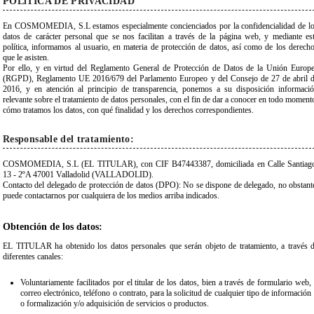
POLíTICA DE PRIVACIDAD
En COSMOMEDIA, S.L estamos especialmente concienciados por la confidencialidad de l
datos de carácter personal que se nos facilitan a través de la página web, y mediante es
política, informamos al usuario, en materia de protección de datos, así como de los derech
que le asisten.
Por ello, y en virtud del Reglamento General de Protección de Datos de la Unión Europ
(RGPD), Reglamento UE 2016/679 del Parlamento Europeo y del Consejo de 27 de abril 
2016, y en atención al principio de transparencia, ponemos a su disposición informaci
relevante sobre el tratamiento de datos personales, con el fin de dar a conocer en todo moment
cómo tratamos los datos, con qué finalidad y los derechos correspondientes.
Responsable del tratamiento:
COSMOMEDIA, S.L (EL TITULAR), con CIF B47443387, domiciliada en Calle Santiag
13 - 2ºA 47001 Valladolid (VALLADOLID).
Contacto del delegado de protección de datos (DPO): No se dispone de delegado, no obstant
puede contactarnos por cualquiera de los medios arriba indicados.
Obtención de los datos:
EL TITULAR ha obtenido los datos personales que serán objeto de tratamiento, a través 
diferentes canales:
Voluntariamente facilitados por el titular de los datos, bien a través de formulario web,
correo electrónico, teléfono o contrato, para la solicitud de cualquier tipo de información
o formalización y/o adquisición de servicios o productos.