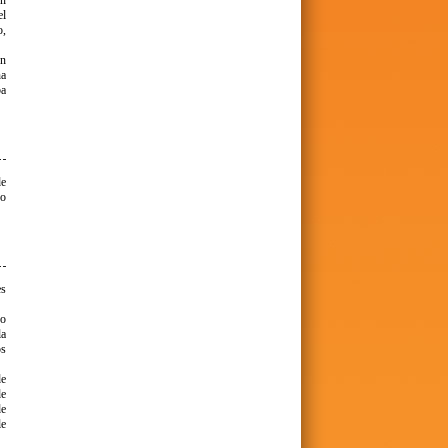
ón
el
o,
ón
na
ba
de
 o
es
no
la
os
de
de
de
le