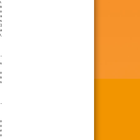
b.
an
no
ra
es
El
la
r,
os
mo
en
os
no
lo
de
to