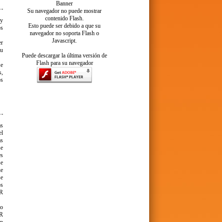
Banner
Su navegador no puede mostrar
contenido Flash.
 y
Esto puede ser debido a que su
os
navegador no soporta Flash o
Javascript.
er
su
Puede descargar la última versión de
Flash para su navegador
 e
s,
os
as
el
as
se
es
se
ue
se
os
AR
co
AR