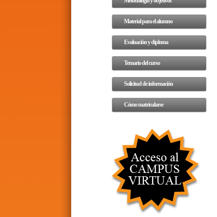
Metodología y objetivos
Material para el alumno
Evaluación y diploma
Temario del curso
Solicitud de información
Cómo matricularse