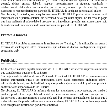
manifieste lo contrario. Adicionalmente, y en todo caso para entender aplicable esta autorizaci
general, dichos enlaces deberán respetar, necesariamente, la siguiente condición: 
establecimiento del enlace no supondrá, por sí mismo, ningún tipo de acuerdo, contrat
patrocinio ni recomendación por parte de EL TITULAR de la página que realiza el enlace.
No obstante, lo anterior, en cualquier momento EL TITULAR podrá retirar la autorizaci
mencionada en el párrafo anterior, sin necesidad de alegar causa alguna. En tal caso, la pági
que haya realizado el enlace deberá proceder a su inmediata supresión, tan pronto como reci
la notificación de la revocación de la autorización por parte de EL TITULAR.
Frames o marcos
EL TITULAR prohíbe expresamente la realización de "framings" o la utilización por parte 
terceros de cualesquiera otros mecanismos que alteren el diseño, configuración original
contenidos web.
Publicidad
En la web se insertará aquella publicidad de EL TITULAR o de terceras empresas anunciant
que consideremos pueda ser de su interés.
Sin perjuicio de lo establecido en la Política de Privacidad, EL TITULAR se compromete a 
facilitar información suya a los anunciantes, salvo datos estadísticos anónimos sobre 
utilización de la web, con la finalidad de que se pueda mejorar el servicio y ofrecer product
conforme a las expectativas de los usuarios.
No obstante, EL TITULAR le informa de que los anunciantes y proveedores, por medio 
cookies, pueden tener la posibilidad de obtener información sobre usted, los usos que hace 
los servicios y sus movimientos a través de la red. Por no tener vinculación con los usos que 
dicha información pueda realizar la empresa anunciante, EL TITULAR no se hace responsab
de la recogida de información por dichas empresas.