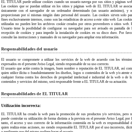
EL TITULAR puede utilizar cookies cuando un usuario navega por sus sitios y páginas we
Las cookies que se puedan utilizar en los sitios y páginas web de EL TITULAR se asoci
únicamente con el navegador de un ordenador determinado (un usuario anónimo), y 
proporcionan por sí mismas ningún dato personal del usuario. Las cookies sirven solo pa
fines exclusivamente internos, como son las estadísticas de acceso a este sitio web. Las cooki
utilizadas no pueden leer los archivos cookie creados por otros proveedores o sitios web. 
Usuario tiene la posibilidad de configurar su navegador para ser avisado en pantalla de 
recepción de cookies y para impedir la instalación de cookies en su disco duro. Por favo
consulte las instrucciones y manuales de su navegador para ampliar esta información.
Responsabilidades del usuario
El usuario se compromete a utilizar los servicios de la web de acuerdo con los términ
expresados en el presente Aviso Legal, siendo responsable de su uso correcto.
El usuario que actúe contra la imagen, buen nombre o reputación de EL TITULAR, así co
quien utilice ilícita o fraudulentamente los diseños, logos o contenidos de la web y/o atente 
cualquier forma contra los derechos de propiedad intelectual e industrial de la web o de l
contenidos y servicios del mismo, será responsable frente a EL TITULAR de su actuación.
Responsabilidades de EL TITULAR
Utilización incorrecta:
EL TITULAR ha creado la web para la promoción de sus productos y/o servicios, pero 
puede controlar su utilización de forma distinta a la prevista en el presente Aviso Legal; por 
tanto, el acceso y uso correcto de la información contenida en la web es responsabilidad 
quien realiza estas acciones, no siendo responsable EL TITULAR por el uso incorrecto, ilíci
o negligente que del mismo pudiere hacer el usuario.