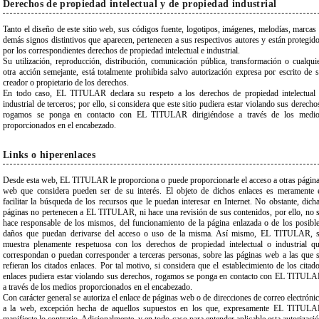
Derechos de propiedad intelectual y de propiedad industrial
Tanto el diseño de este sitio web, sus códigos fuente, logotipos, imágenes, melodías, marcas
demás signos distintivos que aparecen, pertenecen a sus respectivos autores y están protegid
por los correspondientes derechos de propiedad intelectual e industrial.
Su utilización, reproducción, distribución, comunicación pública, transformación o cualqui
otra acción semejante, está totalmente prohibida salvo autorización expresa por escrito de 
creador o propietario de los derechos.
En todo caso, EL TITULAR declara su respeto a los derechos de propiedad intelectual
industrial de terceros; por ello, si considera que este sitio pudiera estar violando sus derecho
rogamos se ponga en contacto con EL TITULAR dirigiéndose a través de los medi
proporcionados en el encabezado.
Links o hiperenlaces
Desde esta web, EL TITULAR le proporciona o puede proporcionarle el acceso a otras págin
web que considera pueden ser de su interés. El objeto de dichos enlaces es meramente 
facilitar la búsqueda de los recursos que le puedan interesar en Internet. No obstante, dich
páginas no pertenecen a EL TITULAR, ni hace una revisión de sus contenidos, por ello, no 
hace responsable de los mismos, del funcionamiento de la página enlazada o de los posibl
daños que puedan derivarse del acceso o uso de la misma. Así mismo, EL TITULAR, 
muestra plenamente respetuosa con los derechos de propiedad intelectual o industrial q
correspondan o puedan corresponder a terceras personas, sobre las páginas web a las que 
refieran los citados enlaces. Por tal motivo, si considera que el establecimiento de los citad
enlaces pudiera estar violando sus derechos, rogamos se ponga en contacto con EL TITUL
a través de los medios proporcionados en el encabezado.
Con carácter general se autoriza el enlace de páginas web o de direcciones de correo electróni
a la web, excepción hecha de aquellos supuestos en los que, expresamente EL TITUL