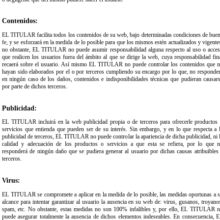
Contenidos:
EL TITULAR facilita todos los contenidos de su web, bajo determinadas condiciones de bue
fe, y se esforzará en la medida de lo posible para que los mismos estén actualizados y vigente
no obstante, EL TITULAR no puede asumir responsabilidad alguna respecto al uso o acce
que realicen los usuarios fuera del ámbito al que se dirige la web, cuya responsabilidad fin
recaerá sobre el usuario. Así mismo EL TITULAR no puede controlar los contenidos que 
hayan sido elaborados por el o por terceros cumpliendo su encargo por lo que, no responde
en ningún caso de los daños, contenidos e indisponibilidades técnicas que pudieran causar
por parte de dichos terceros.
Publicidad:
EL TITULAR incluirá en la web publicidad propia o de terceros para ofrecerle productos
servicios que entienda que pueden ser de su interés. Sin embargo, y en lo que respecta a 
publicidad de terceros, EL TITULAR no puede controlar la apariencia de dicha publicidad, ni 
calidad y adecuación de los productos o servicios a que esta se refiera, por lo que 
responderá de ningún daño que se pudiera generar al usuario por dichas causas atribuibles
terceros.
Virus:
EL TITULAR se compromete a aplicar en la medida de lo posible, las medidas oportunas a 
alcance para intentar garantizar al usuario la ausencia en su web de: virus, gusanos, troyano
spam, etc. No obstante, estas medidas no son 100% infalibles y, por ello, EL TITULAR 
puede asegurar totalmente la ausencia de dichos elementos indeseables. En consecuencia, 